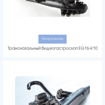
Гастроскопы
Трансназальный Видеогастроскоп EG16‑K10